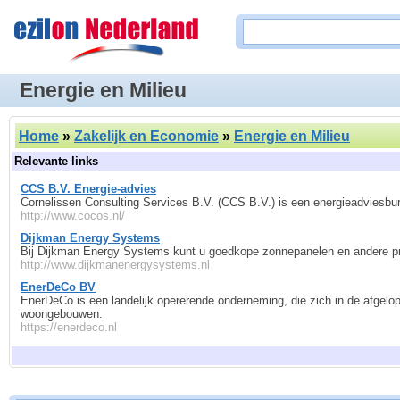
Energie en Milieu
Home
»
Zakelijk en Economie
»
Energie en Milieu
Relevante links
CCS B.V. Energie-advies
Cornelissen Consulting Services B.V. (CCS B.V.) is een energieadviesburea
http://www.cocos.nl/
Dijkman Energy Systems
Bij Dijkman Energy Systems kunt u goedkope zonnepanelen en andere pro
http://www.dijkmanenergysystems.nl
EnerDeCo BV
EnerDeCo is een landelijk opererende onderneming, die zich in de afgelopen
woongebouwen.
https://enerdeco.nl