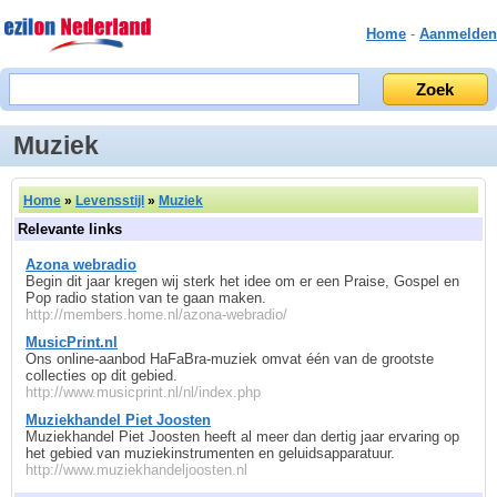
Home
-
Aanmelden
Muziek
Home
»
Levensstijl
»
Muziek
Relevante links
Azona webradio
Begin dit jaar kregen wij sterk het idee om er een Praise, Gospel en
Pop radio station van te gaan maken.
http://members.home.nl/azona-webradio/
MusicPrint.nl
Ons online-aanbod HaFaBra-muziek omvat één van de grootste
collecties op dit gebied.
http://www.musicprint.nl/nl/index.php
Muziekhandel Piet Joosten
Muziekhandel Piet Joosten heeft al meer dan dertig jaar ervaring op
het gebied van muziekinstrumenten en geluidsapparatuur.
http://www.muziekhandeljoosten.nl